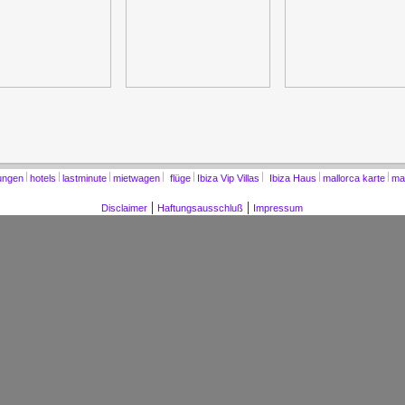
nungen
hotels
lastminute
mietwagen
flüge
Ibiza Vip Villas
Ibiza Haus
mallorca karte
mal
|
|
Disclaimer
Haftungsausschluß
Impressum