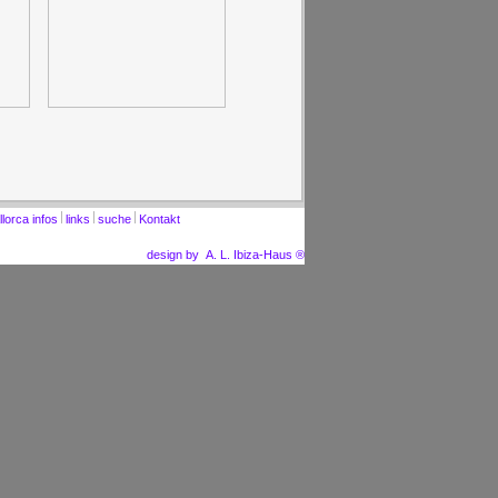
lorca infos
links
suche
Kontakt
design by A. L. Ibiza-Haus ®